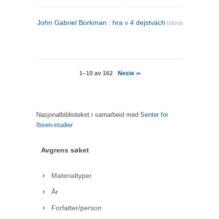
John Gabriel Borkman : hra v 4 dejstvách
(slovakisk)
Neste
1–10 av 162
>>
Nasjonalbiblioteket i samarbeid med
Senter for
Ibsen-studier
Avgrens søket
Materialtyper
År
Forfatter/person