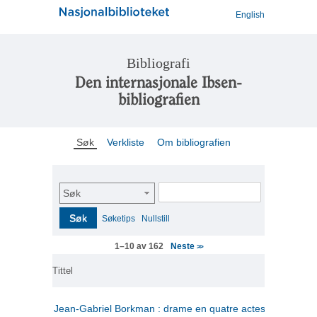
English
Bibliografi
Den internasjonale Ibsen-
bibliografien
Søk
Verkliste
Om bibliografien
Søk
Søk
Søketips
Nullstill
Neste
1–10 av 162
>>
Tittel
Jean-Gabriel Borkman : drame en quatre actes
(fransk)