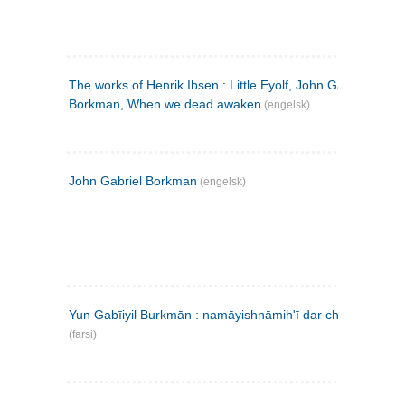
The works of Henrik Ibsen : Little Eyolf, John Gabriel
Borkman, When we dead awaken
(engelsk)
John Gabriel Borkman
(engelsk)
Yun Gabīiyil Burkmān : namāyishnāmihʹī dar chahār pardih
(farsi)