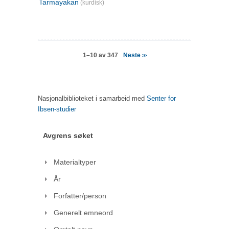
Tarmayakan
(kurdisk)
Neste
1–10 av 347
>>
Nasjonalbiblioteket i samarbeid med
Senter for
Ibsen-studier
Avgrens søket
Materialtyper
År
Forfatter/person
Generelt emneord