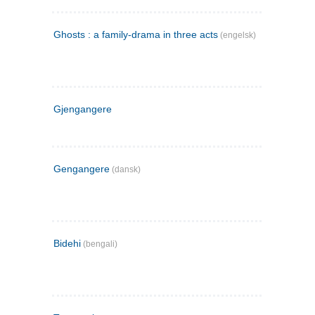
Ghosts : a family-drama in three acts
(engelsk)
Gjengangere
Gengangere
(dansk)
Bidehi
(bengali)