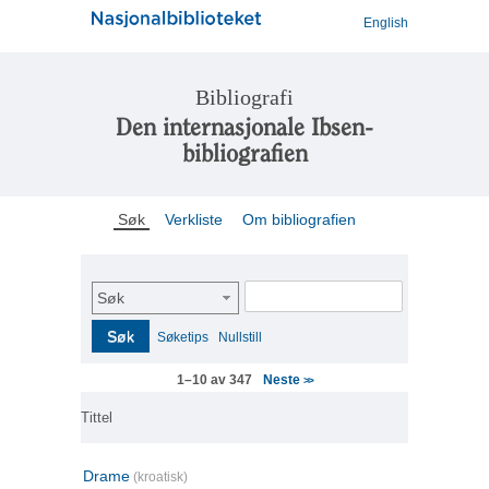
English
Bibliografi
Den internasjonale Ibsen-
bibliografien
Søk
Verkliste
Om bibliografien
Søk
Søk
Søketips
Nullstill
Neste
1–10 av 347
>>
Tittel
Drame
(kroatisk)