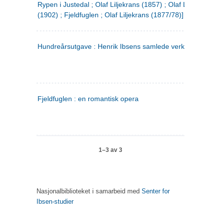
Rypen i Justedal ; Olaf Liljekrans (1857) ; Olaf Liljekrans
(1902) ; Fjeldfuglen ; Olaf Liljekrans (1877/78)]
Hundreårsutgave : Henrik Ibsens samlede verker. 3
Fjeldfuglen : en romantisk opera
1–3 av 3
Nasjonalbiblioteket i samarbeid med
Senter for
Ibsen-studier