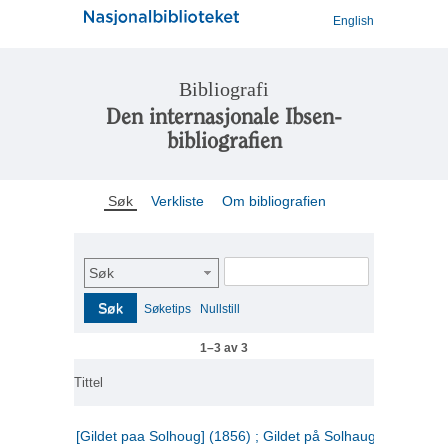
English
Bibliografi
Den internasjonale Ibsen-
bibliografien
Søk
Verkliste
Om bibliografien
Søk
Søk
Søketips
Nullstill
1–3 av 3
Tittel
[Gildet paa Solhoug] (1856) ; Gildet på Solhaug (1883) ;