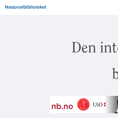
Den int
b