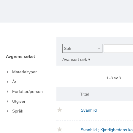
Søk
Avgrens søket
Avansert søk ▾
Materialtyper
1–3 av 3
År
Forfatter/person
Tittel
Utgiver
Svanhild
Språk
Svanhild ; Kjærlighedens 