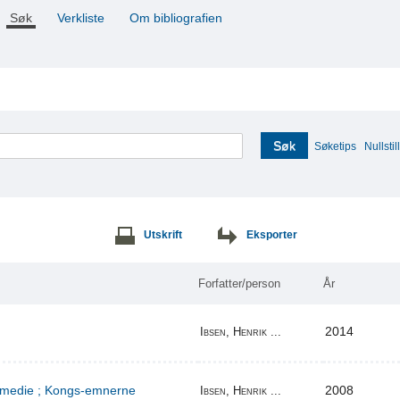
Søk
Verkliste
Om bibliografien
Søk
Søketips
Nullstill
Utskrift
Eksporter
Forfatter/person
År
2014
Ibsen, Henrik ...
komedie ; Kongs-emnerne
2008
Ibsen, Henrik ...