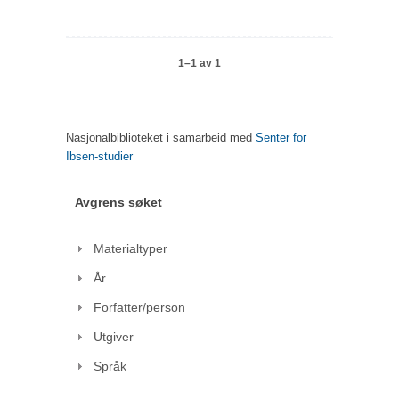
1–1 av 1
Nasjonalbiblioteket i samarbeid med
Senter for
Ibsen-studier
Avgrens søket
Materialtyper
År
Forfatter/person
Utgiver
Språk