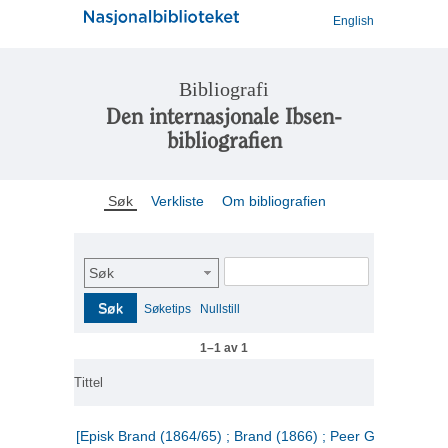
English
Bibliografi
Den internasjonale Ibsen-
bibliografien
Søk
Verkliste
Om bibliografien
Søk
Søk
Søketips
Nullstill
1–1 av 1
Tittel
[Episk Brand (1864/65) ; Brand (1866) ; Peer Gynt (1867)]