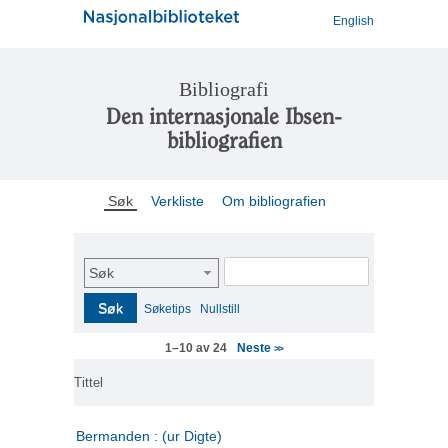
English
Bibliografi
Den internasjonale Ibsen-
bibliografien
Søk
Verkliste
Om bibliografien
Søk
Søk
Søketips
Nullstill
Neste
1–10 av 24
>>
Tittel
Bermanden : (ur Digte)