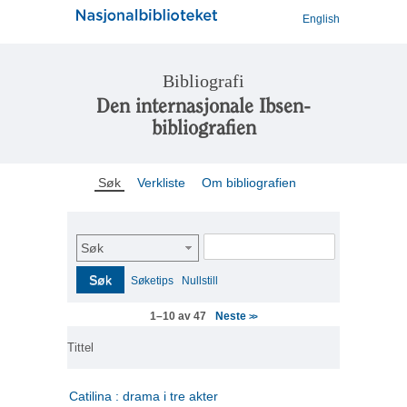
English
Bibliografi
Den internasjonale Ibsen-
bibliografien
Søk
Verkliste
Om bibliografien
Søk
Søk
Søketips
Nullstill
Neste
1–10 av 47
>>
Tittel
Catilina : drama i tre akter