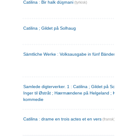
Catilina : Bir halk düşmani
(tyrkisk)
Catilina ; Gildet på Solhaug
Sämtliche Werke : Volksausgabe in fünf Bänden
(tysk)
Samlede digterverker. 1 : Catilina ; Gildet på Solhaug ; Fru
Inger til Østråt ; Hærmændene på Helgeland ; Kjærlighede
kommedie
Catilina : drame en trois actes et en vers
(fransk)