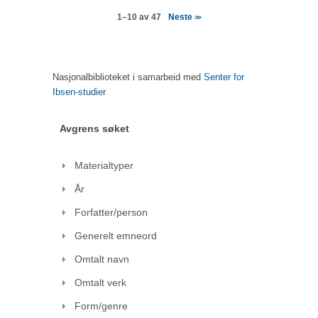
Neste
1–10 av 47
>>
Nasjonalbiblioteket i samarbeid med
Senter for
Ibsen-studier
Avgrens søket
Materialtyper
År
Forfatter/person
Generelt emneord
Omtalt navn
Omtalt verk
Form/genre