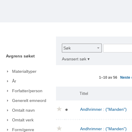
Søk
Avgrens søket
Avansert søk ▾
Materialtyper
Neste
1–10 av 56
År
Forfatter/person
Tittel
Generelt emneord
e
Andhrimner : ("Manden")
Omtalt navn
Omtalt verk
Andhrimner : ("Manden")
Form/genre