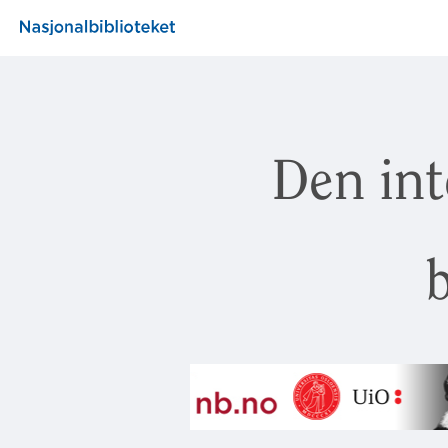
Den int
b