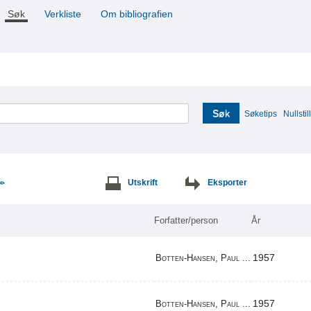
Søk
Verkliste
Om bibliografien
Søk
Søketips
Nullstill
Utskrift
Eksporter
>>
Forfatter/person
År
1957
Botten-Hansen, Paul ...
1957
Botten-Hansen, Paul ...