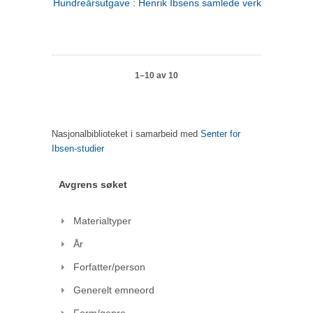
Hundreårsutgave : Henrik Ibsens samlede verker. 1
1–10 av 10
Nasjonalbiblioteket i samarbeid med
Senter for
Ibsen-studier
Avgrens søket
Materialtyper
År
Forfatter/person
Generelt emneord