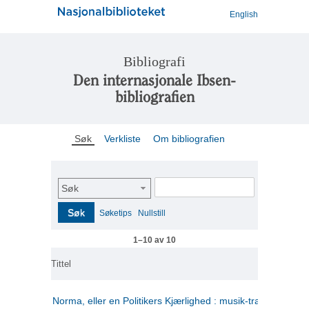
English
Bibliografi
Den internasjonale Ibsen-
bibliografien
Søk
Verkliste
Om bibliografien
Søk
Søk
Søketips
Nullstill
1–10 av 10
Tittel
Norma, eller en Politikers Kjærlighed : musik-tragedie i tre