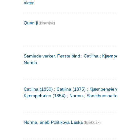
akter
Quan ji
(kinesisk)
Samlede verker. Første bind : Catilina ; Kjæmpehøien ;
Norma
Catilina (1850) ; Catilina (1875) ; Kjæmpehøien (1850) ;
Kjæmpehøien (1854) ; Norma ; Sancthansnatten
Norma, aneb Politikova Laska
(tsjekkisk)