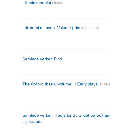
; Kuninkaanalut
(finsk)
I drammi di Ibsen. Volume primo
(italiensk)
Samlede verker. Bind I
The Oxford Ibsen. Volume I : Early plays
(engelsk)
Samlede verker. Tredje bind : Gildet på Solhaug ; Olaf
Liljekrands