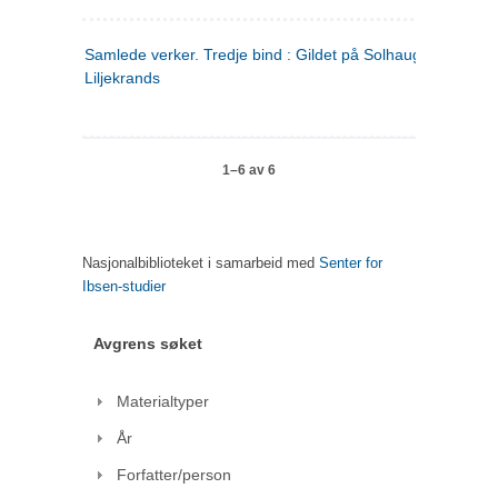
Samlede verker. Tredje bind : Gildet på Solhaug ; Olaf
Liljekrands
1–6 av 6
Nasjonalbiblioteket i samarbeid med
Senter for
Ibsen-studier
Avgrens søket
Materialtyper
År
Forfatter/person