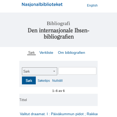
English
Bibliografi
Den internasjonale Ibsen-
bibliografien
Søk
Verkliste
Om bibliografien
Søk
Søk
Søketips
Nullstill
1–6 av 6
Tittel
Valitut draamat. I : Päiväkummun pidot ; Rakkauden kome