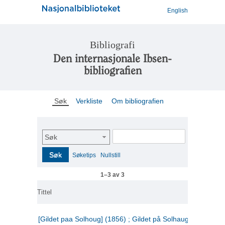
English
Bibliografi
Den internasjonale Ibsen-
bibliografien
Søk
Verkliste
Om bibliografien
Søk
Søk
Søketips
Nullstill
1–3 av 3
Tittel
[Gildet paa Solhoug] (1856) ; Gildet på Solhaug (1883) ;