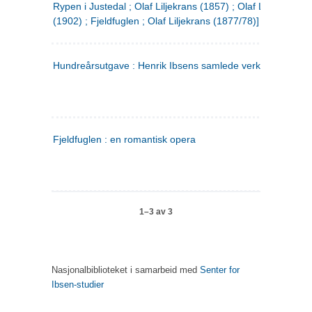
Rypen i Justedal ; Olaf Liljekrans (1857) ; Olaf Liljekrans
(1902) ; Fjeldfuglen ; Olaf Liljekrans (1877/78)]
Hundreårsutgave : Henrik Ibsens samlede verker. 3
Fjeldfuglen : en romantisk opera
1–3 av 3
Nasjonalbiblioteket i samarbeid med
Senter for
Ibsen-studier