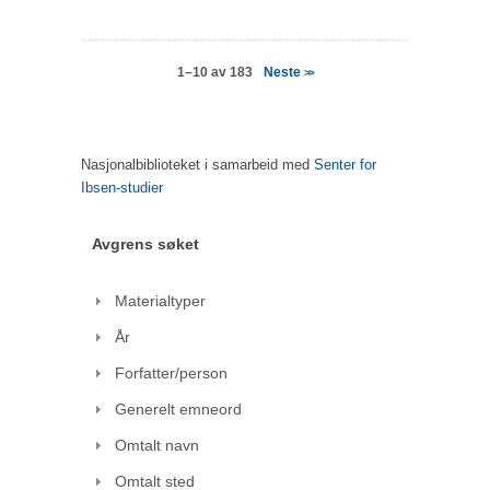
Neste
1–10 av 183
>>
Nasjonalbiblioteket i samarbeid med
Senter for
Ibsen-studier
Avgrens søket
Materialtyper
År
Forfatter/person
Generelt emneord
Omtalt navn
Omtalt sted