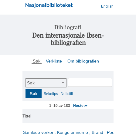
English
Bibliografi
Den internasjonale Ibsen-
bibliografien
Søk
Verkliste
Om bibliografien
Søk
Søk
Søketips
Nullstill
Neste
1–10 av 183
>>
Tittel
Samlede verker : Kongs-emnerne ; Brand ; Peer Gynt. 2