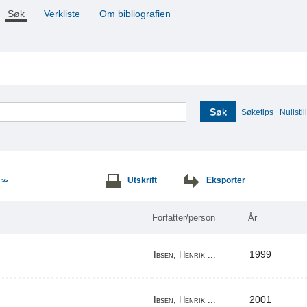
Søk
Verkliste
Om bibliografien
Søk
Søketips
Nullstill
e
Utskrift
Eksporter
>>
Forfatter/person
År
1999
Ibsen, Henrik ...
2001
Ibsen, Henrik ...