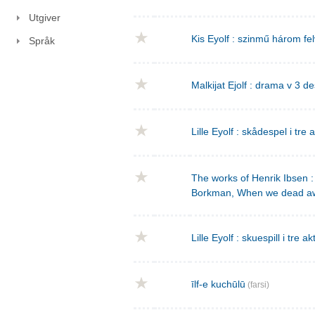
Utgiver
Kis Eyolf : szinmű három f
Språk
Malkijat Ejolf : drama v 3 de
Lille Eyolf : skådespel i tre 
The works of Henrik Ibsen : 
Borkman, When we dead a
Lille Eyolf : skuespill i tre ak
īlf-e kuchūlū
(farsi)