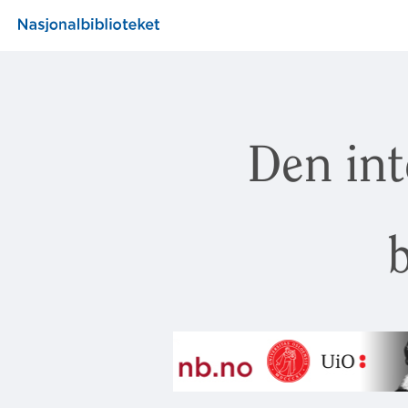
Den int
b