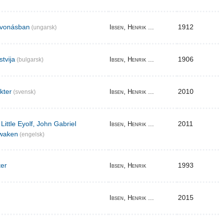
elvonásban
1912
Ibsen, Henrik ...
(ungarsk)
stvija
1906
Ibsen, Henrik ...
(bulgarsk)
akter
2010
Ibsen, Henrik ...
(svensk)
Little Eyolf, John Gabriel
2011
Ibsen, Henrik ...
waken
(engelsk)
ter
1993
Ibsen, Henrik
2015
Ibsen, Henrik ...