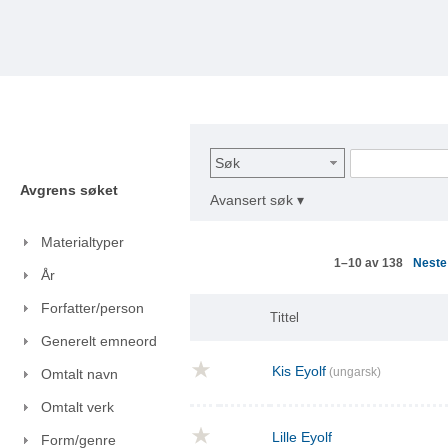
Søk
Avgrens søket
Avansert søk ▾
Materialtyper
Nest
1–10 av 138
År
Forfatter/person
Tittel
Generelt emneord
Kis Eyolf
(ungarsk)
Omtalt navn
Omtalt verk
Lille Eyolf
Form/genre