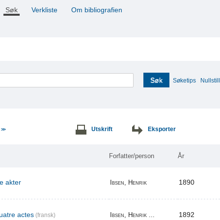
Søk
Verkliste
Om bibliografien
Søk
Søketips
Nullstill
e
Utskrift
Eksporter
>>
Forfatter/person
År
re akter
1890
Ibsen, Henrik
uatre actes
1892
Ibsen, Henrik ...
(fransk)