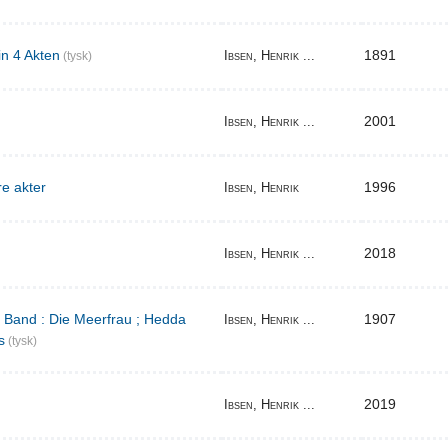
in 4 Akten
1891
Ibsen, Henrik ...
(tysk)
2001
Ibsen, Henrik ...
re akter
1996
Ibsen, Henrik
2018
Ibsen, Henrik ...
r Band : Die Meerfrau ; Hedda
1907
Ibsen, Henrik ...
s
(tysk)
2019
Ibsen, Henrik ...