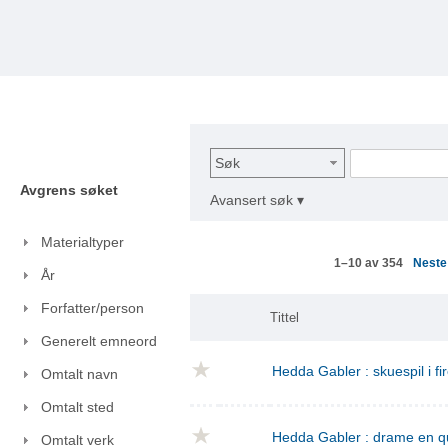
Søk
Avgrens søket
Avansert søk ▾
Materialtyper
Nest
1–10 av 354
År
Forfatter/person
Tittel
Generelt emneord
Hedda Gabler : skuespil i fi
Omtalt navn
Omtalt sted
Hedda Gabler : drame en q
Omtalt verk