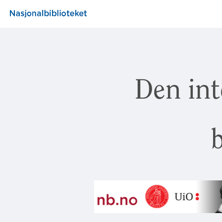
Den int
b