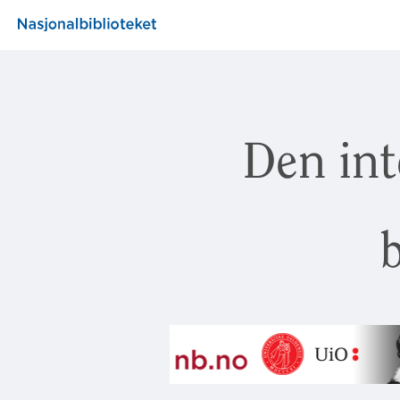
Den int
b