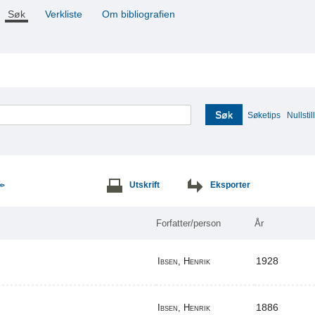
Søk
Verkliste
Om bibliografien
Søk
Søketips
Nullstill
Utskrift
Eksporter
>>
Forfatter/person
År
1928
Ibsen, Henrik
1886
Ibsen, Henrik