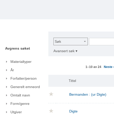
Søk
Avgrens søket
Avansert søk ▾
Materialtyper
Neste
1–10 av 24
År
Forfatter/person
Tittel
Generelt emneord
Bermanden : (ur Digte)
Omtalt navn
Form/genre
Digte
Utgiver