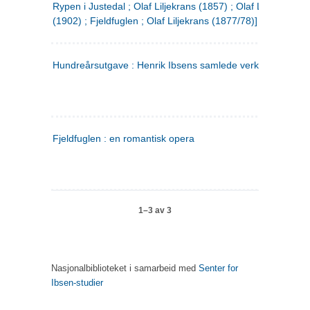
Rypen i Justedal ; Olaf Liljekrans (1857) ; Olaf Liljekrans
(1902) ; Fjeldfuglen ; Olaf Liljekrans (1877/78)]
Hundreårsutgave : Henrik Ibsens samlede verker. 3
Fjeldfuglen : en romantisk opera
1–3 av 3
Nasjonalbiblioteket i samarbeid med
Senter for
Ibsen-studier