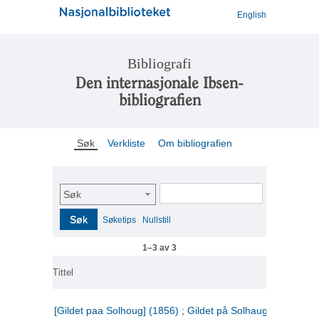
English
Bibliografi
Den internasjonale Ibsen-
bibliografien
Søk
Verkliste
Om bibliografien
Søk
Søk
Søketips
Nullstill
1–3 av 3
Tittel
[Gildet paa Solhoug] (1856) ; Gildet på Solhaug (1883) ;