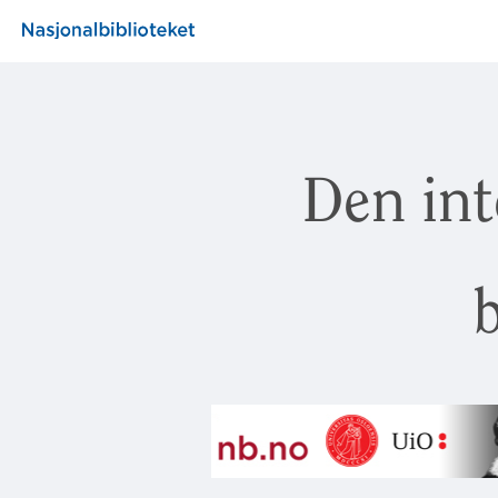
Den int
b