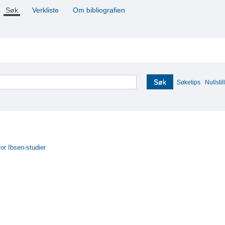
Søk
Verkliste
Om bibliografien
Søk
Søketips
Nullstill
for Ibsen-studier