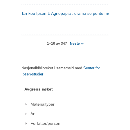
Errikou Ipsen E Agriopapia : drama se pente mere
(gresk)
Neste
1–10 av 347
>>
Nasjonalbiblioteket i samarbeid med
Senter for
Ibsen-studier
Avgrens søket
Materialtyper
År
Forfatter/person