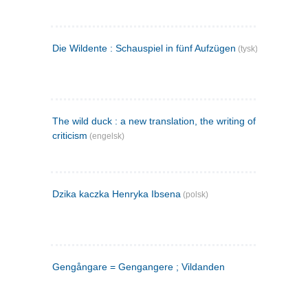
Die Wildente : Schauspiel in fünf Aufzügen
(tysk)
The wild duck : a new translation, the writing of the play,
criticism
(engelsk)
Dzika kaczka Henryka Ibsena
(polsk)
Gengångare = Gengangere ; Vildanden