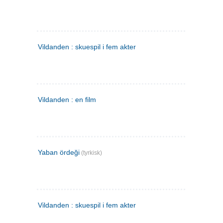
Vildanden : skuespil i fem akter
Vildanden : en film
Yaban ördeği
(tyrkisk)
Vildanden : skuespil i fem akter