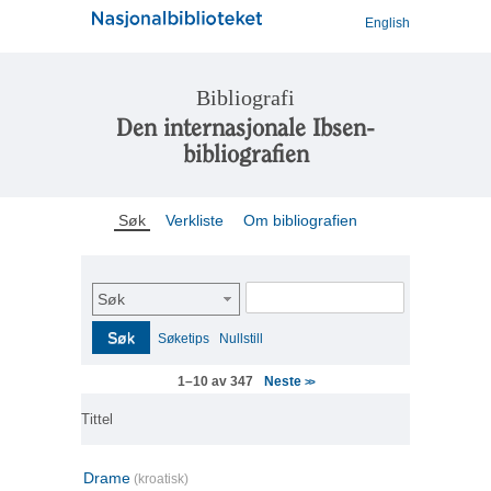
English
Bibliografi
Den internasjonale Ibsen-
bibliografien
Søk
Verkliste
Om bibliografien
Søk
Søk
Søketips
Nullstill
Neste
1–10 av 347
>>
Tittel
Drame
(kroatisk)