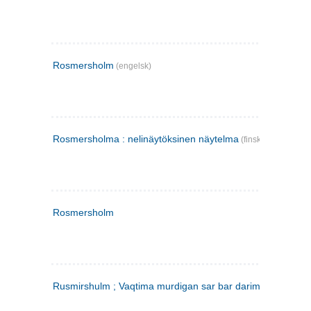
Rosmersholm
(engelsk)
Rosmersholma : nelinäytöksinen näytelma
(finsk)
Rosmersholm
Rusmirshulm ; Vaqtima murdigan sar bar darim
(farsi)