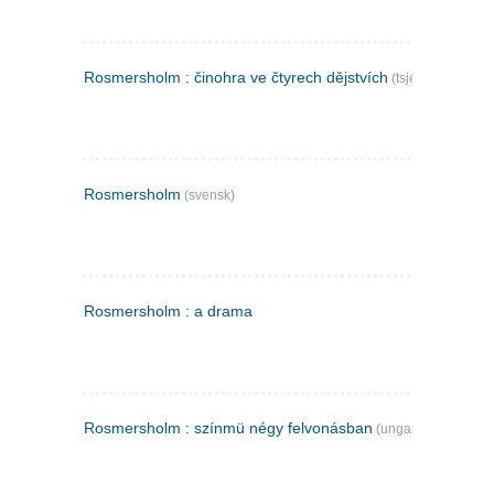
Rosmersholm : činohra ve čtyrech dějstvích
(tsjekkisk)
Rosmersholm
(svensk)
Rosmersholm : a drama
Rosmersholm : színmü négy felvonásban
(ungarsk)