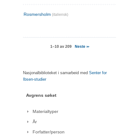
Rosmersholm
(italiensk)
Neste
1–10 av 209
>>
Nasjonalbiblioteket i samarbeid med
Senter for
Ibsen-studier
Avgrens søket
Materialtyper
År
Forfatter/person