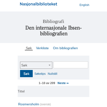
English
Bibliografi
Den internasjonale Ibsen-
bibliografien
Søk
Verkliste
Om bibliografien
Søk
Søk
Søketips
Nullstill
Neste
1–10 av 209
>>
Tittel
Rosmersholm
(svensk)