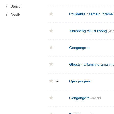
Utgiver
Prividenija : semejn. drama 
Språk
Yibusheng xiju si zhong
(kine
Gengangere
Ghosts : a family-drama in 
e
Gjengangere
Gengangere
(dansk)