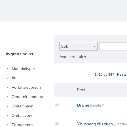
Søk
Avgrens søket
Avansert søk ▾
Materialtyper
Nest
1–10 av 347
År
Forfatter/person
Tittel
Generelt emneord
Drame
(kroatisk)
Omtalt navn
Omtalt verk
Yibusheng xiju xuan
(kinesisk
Form/genre