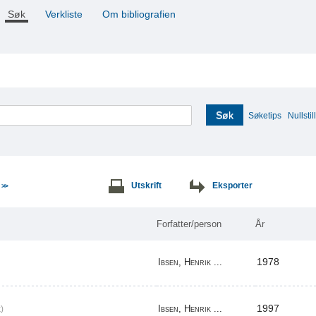
Søk
Verkliste
Om bibliografien
Søk
Søketips
Nullstill
e
Utskrift
Eksporter
>>
Forfatter/person
År
1978
Ibsen, Henrik ...
1997
Ibsen, Henrik ...
)