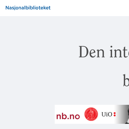
Den int
b