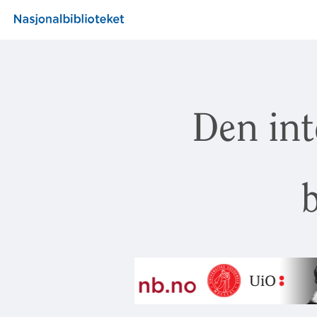
Den int
b