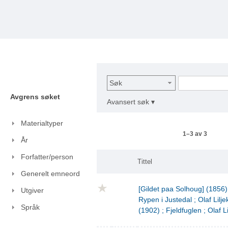
Søk
Avgrens søket
Avansert søk ▾
Materialtyper
1–3 av 3
År
Forfatter/person
Tittel
Generelt emneord
[Gildet paa Solhoug] (1856)
Utgiver
Rypen i Justedal ; Olaf Lilje
Språk
(1902) ; Fjeldfuglen ; Olaf L