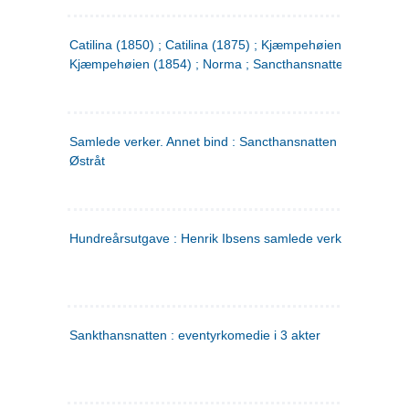
Catilina (1850) ; Catilina (1875) ; Kjæmpehøien (1850) ;
Kjæmpehøien (1854) ; Norma ; Sancthansnatten
Samlede verker. Annet bind : Sancthansnatten ; Fru Inger ti
Østråt
Hundreårsutgave : Henrik Ibsens samlede verker. 2
Sankthansnatten : eventyrkomedie i 3 akter