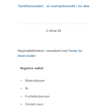
Sankthansnatten : en eventyrkomedie i tre akter
1–10 av 10
Nasjonalbiblioteket i samarbeid med
Senter for
Ibsen-studier
Avgrens søket
Materialtyper
År
Forfatter/person
Omtalt navn