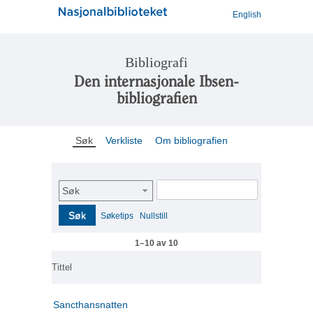
English
Bibliografi
Den internasjonale Ibsen-
bibliografien
Søk
Verkliste
Om bibliografien
Søk
Søk
Søketips
Nullstill
1–10 av 10
Tittel
Sancthansnatten