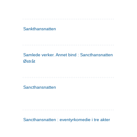
Sankthansnatten
Samlede verker. Annet bind : Sancthansnatten ; Fru Inger ti
Østråt
Sancthansnatten
Sancthansnatten : eventyrkomedie i tre akter