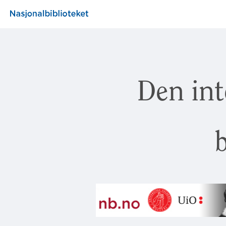
Den int
b