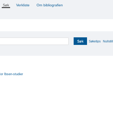
Søk
Verkliste
Om bibliografien
Søk
Søketips
Nullstill
for Ibsen-studier