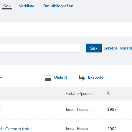
Søk
Verkliste
Om bibliografien
Søk
Søketips
Nullstill
Utskrift
Eksporter
>>
Forfatter/person
År
1997
Ibsen, Henrik ...
)
l : Caesars frafall
2002
Ibsen, Henrik ...