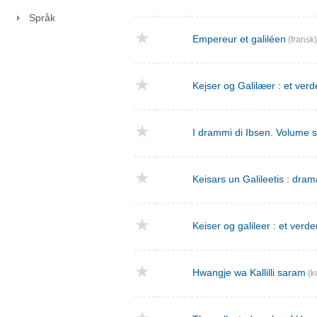
Språk
Empereur et galiléen
(fransk)
Kejser og Galilæer : et verd
I drammi di Ibsen. Volume 
Keisars un Galileetis : dra
Keiser og galileer : et verde
Hwangje wa Kallilli saram
(k