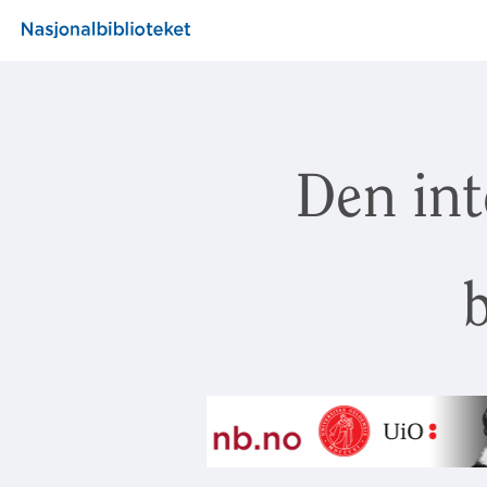
Den int
b