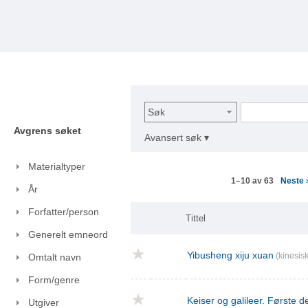
Søk
Avgrens søket
Avansert søk ▾
Materialtyper
Neste
1–10 av 63
År
Forfatter/person
Tittel
Generelt emneord
Yibusheng xiju xuan
(kinesisk
Omtalt navn
Form/genre
Keiser og galileer. Første de
Utgiver