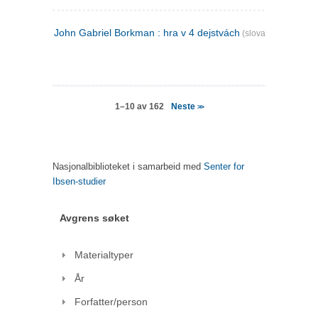
John Gabriel Borkman : hra v 4 dejstvách
(slovakisk)
Neste
1–10 av 162
>>
Nasjonalbiblioteket i samarbeid med
Senter for
Ibsen-studier
Avgrens søket
Materialtyper
År
Forfatter/person