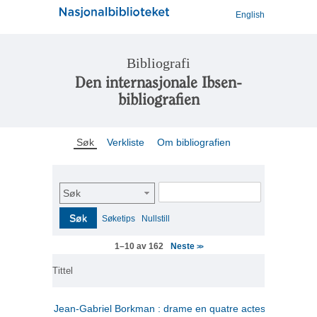
English
Bibliografi
Den internasjonale Ibsen-
bibliografien
Søk
Verkliste
Om bibliografien
Søk
Søk
Søketips
Nullstill
Neste
1–10 av 162
>>
Tittel
Jean-Gabriel Borkman : drame en quatre actes
(fransk)