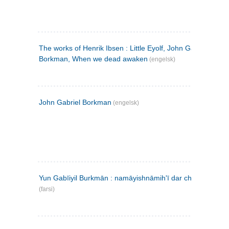
The works of Henrik Ibsen : Little Eyolf, John Gabriel
Borkman, When we dead awaken
(engelsk)
John Gabriel Borkman
(engelsk)
Yun Gabīiyil Burkmān : namāyishnāmihʹī dar chahār pardih
(farsi)