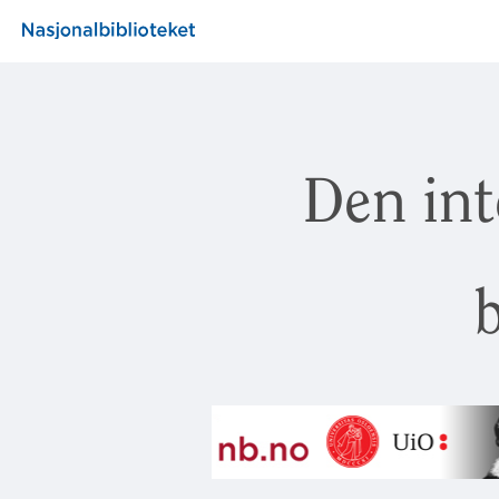
Den int
b