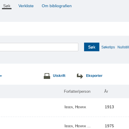
Søk
Verkliste
Om bibliografien
Søk
Søketips
Nullstill
Utskrift
Eksporter
>>
Forfatter/person
År
1913
Ibsen, Henrik
1975
Ibsen, Henrik ...