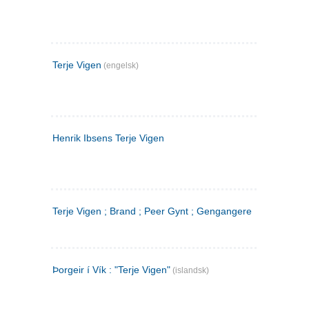
Terje Vigen
(engelsk)
Henrik Ibsens Terje Vigen
Terje Vigen ; Brand ; Peer Gynt ; Gengangere
Þorgeir í Vík : "Terje Vigen"
(islandsk)