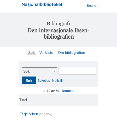
English
Bibliografi
Den internasjonale Ibsen-
bibliografien
Søk
Verkliste
Om bibliografien
Søk
Søk
Søketips
Nullstill
Neste
1–10 av 69
>>
Tittel
Terje Viken
(engelsk)