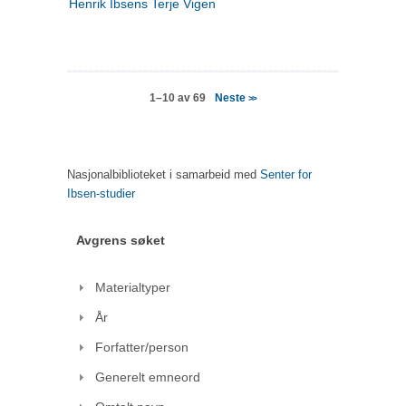
Henrik Ibsens Terje Vigen
Neste
1–10 av 69
>>
Nasjonalbiblioteket i samarbeid med
Senter for
Ibsen-studier
Avgrens søket
Materialtyper
År
Forfatter/person
Generelt emneord