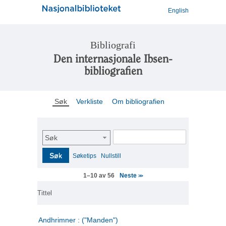
English
Bibliografi
Den internasjonale Ibsen-
bibliografien
Søk
Verkliste
Om bibliografien
Søk
Søk
Søketips
Nullstill
Neste
1–10 av 56
>>
Tittel
Andhrimner : ("Manden")