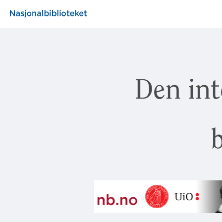
Den int
b