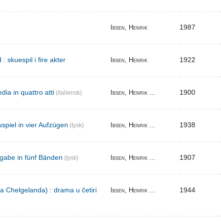
1987
Ibsen, Henrik
skuespil i fire akter
1922
Ibsen, Henrik
ia in quattro atti
1900
Ibsen, Henrik ...
(italiensk)
spiel in vier Aufzügen
1938
Ibsen, Henrik ...
(tysk)
gabe in fünf Bänden
1907
Ibsen, Henrik ...
(tysk)
a Chelgelanda) : drama u četiri
1944
Ibsen, Henrik ...