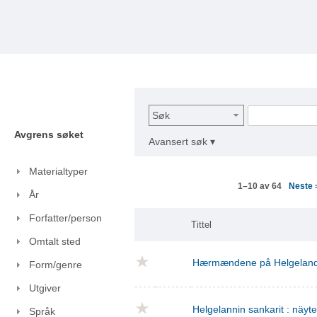
Søk
Avgrens søket
Avansert søk ▾
Materialtyper
Neste
1–10 av 64
År
Forfatter/person
Tittel
Omtalt sted
Hærmændene på Helgelan
Form/genre
Utgiver
Helgelannin sankarit : näyt
Språk