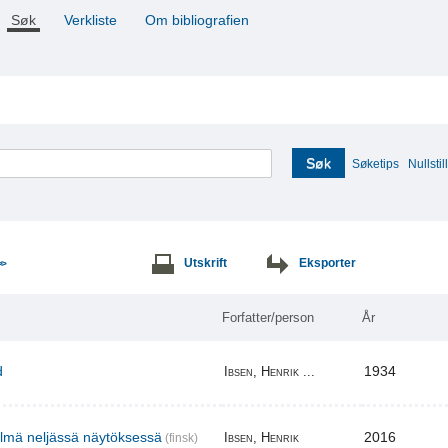
Søk
Verkliste
Om bibliografien
Søk
Søketips
Nullstill
Utskrift
Eksporter
>>
Forfatter/person
År
d
1934
Ibsen, Henrik ...
elmä neljässä näytöksessä
2016
Ibsen, Henrik
(finsk)