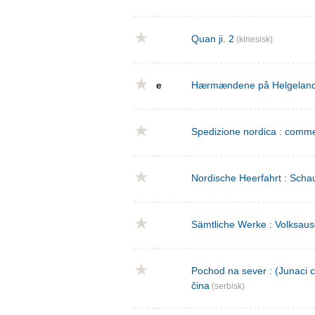
Quan ji. 2
(kinesisk)
e
Hærmændene på Helgeland : 
Spedizione nordica : commed
Nordische Heerfahrt : Schau
Sämtliche Werke : Volksaus
Pochod na sever : (Junaci c
čina
(serbisk)