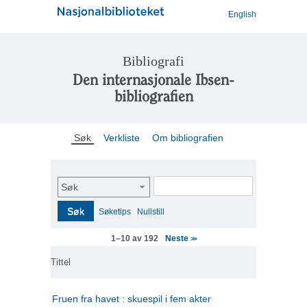
English
Bibliografi
Den internasjonale Ibsen-
bibliografien
Søk
Verkliste
Om bibliografien
Søk
Søk
Søketips
Nullstill
Neste
1–10 av 192
>>
Tittel
Fruen fra havet : skuespil i fem akter