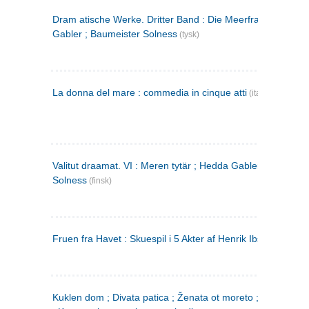
Dram atische Werke. Dritter Band : Die Meerfrau ; Hedda
Gabler ; Baumeister Solness
(tysk)
La donna del mare : commedia in cinque atti
(italiensk)
Valitut draamat. VI : Meren tytär ; Hedda Gabler ; Rakentaj
Solness
(finsk)
Fruen fra Havet : Skuespil i 5 Akter af Henrik Ibsen
Kuklen dom ; Divata patica ; Ženata ot moreto ; Malkijat Ejo