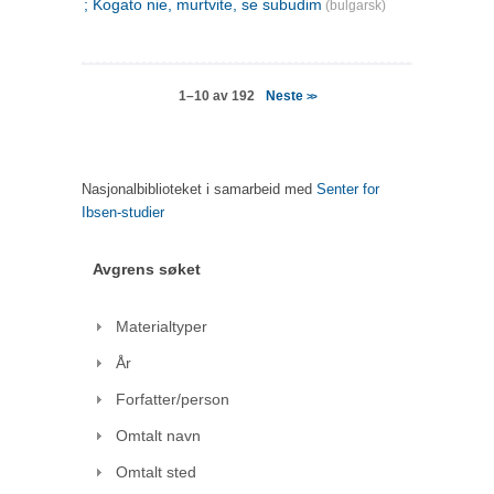
; Kogato nie, murtvite, se subudim
(bulgarsk)
Neste
1–10 av 192
>>
Nasjonalbiblioteket i samarbeid med
Senter for
Ibsen-studier
Avgrens søket
Materialtyper
År
Forfatter/person
Omtalt navn
Omtalt sted