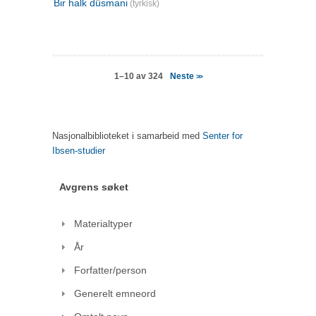
Bir halk düsmani
(tyrkisk)
Neste
1–10 av 324
>>
Nasjonalbiblioteket i samarbeid med
Senter for
Ibsen-studier
Avgrens søket
Materialtyper
År
Forfatter/person
Generelt emneord