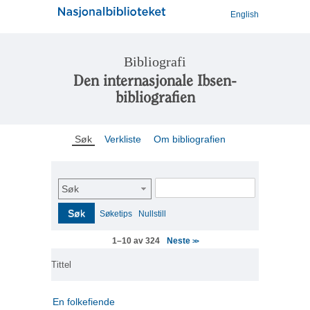
English
Bibliografi
Den internasjonale Ibsen-
bibliografien
Søk
Verkliste
Om bibliografien
Søk
Søk
Søketips
Nullstill
Neste
1–10 av 324
>>
Tittel
En folkefiende