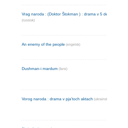
Vrag naroda : (Doktor Štokman ) : drama v 5 dejstvijach
(russisk)
An enemy of the people
(engelsk)
Dushman-i mardum
(farsi)
Vorog naroda : drama v pja'toch aktach
(ukrainsk)