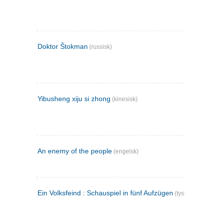
Doktor Štokman
(russisk)
Yibusheng xiju si zhong
(kinesisk)
An enemy of the people
(engelsk)
Ein Volksfeind : Schauspiel in fünf Aufzügen
(tysk)