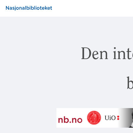
Den int
b