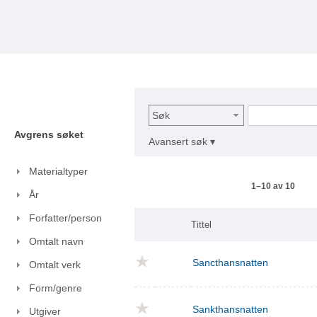
Søk
Avgrens søket
Avansert søk ▾
Materialtyper
1–10 av 10
År
Forfatter/person
Tittel
Omtalt navn
Sancthansnatten
Omtalt verk
Form/genre
Sankthansnatten
Utgiver