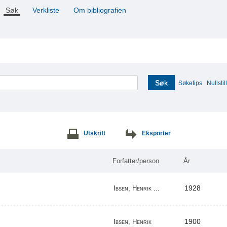
Søk
Verkliste
Om bibliografien
Søk
Søketips
Nullstill
Utskrift
Eksporter
Forfatter/person
År
1928
Ibsen, Henrik ...
1900
Ibsen, Henrik