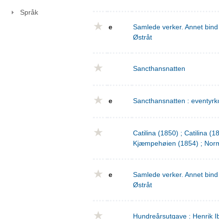
Språk
e
Samlede verker. Annet bind 
Østråt
Sancthansnatten
e
Sancthansnatten : eventyrko
Catilina (1850) ; Catilina (
Kjæmpehøien (1854) ; Norm
e
Samlede verker. Annet bind 
Østråt
Hundreårsutgave : Henrik I