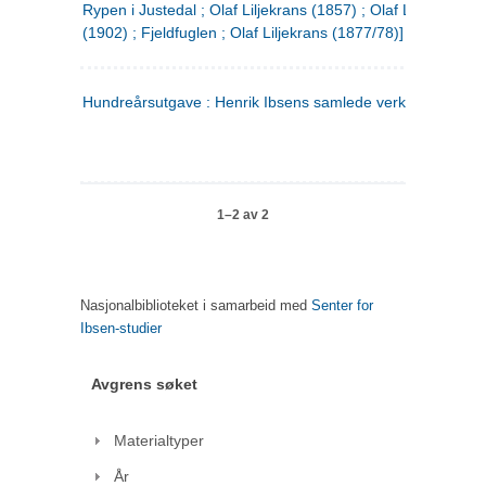
Rypen i Justedal ; Olaf Liljekrans (1857) ; Olaf Liljekrans
(1902) ; Fjeldfuglen ; Olaf Liljekrans (1877/78)]
Hundreårsutgave : Henrik Ibsens samlede verker. 3
1–2 av 2
Nasjonalbiblioteket i samarbeid med
Senter for
Ibsen-studier
Avgrens søket
Materialtyper
År