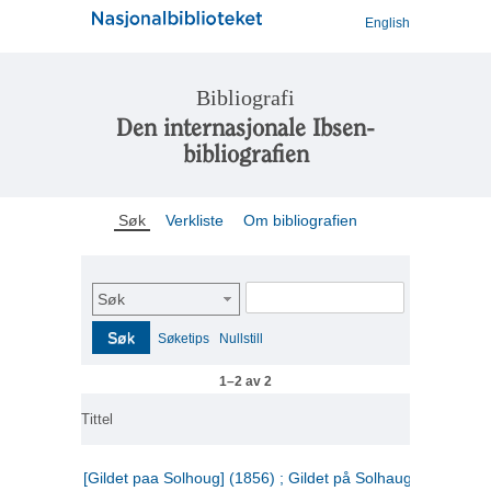
English
Bibliografi
Den internasjonale Ibsen-
bibliografien
Søk
Verkliste
Om bibliografien
Søk
Søk
Søketips
Nullstill
1–2 av 2
Tittel
[Gildet paa Solhoug] (1856) ; Gildet på Solhaug (1883) ;