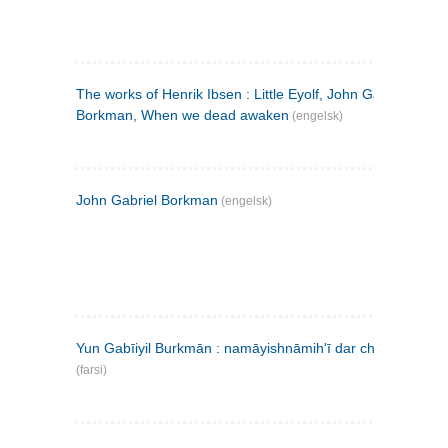
The works of Henrik Ibsen : Little Eyolf, John Gabriel
Borkman, When we dead awaken
(engelsk)
John Gabriel Borkman
(engelsk)
Yun Gabīiyil Burkmān : namāyishnāmihʹī dar chahār pardih
(farsi)