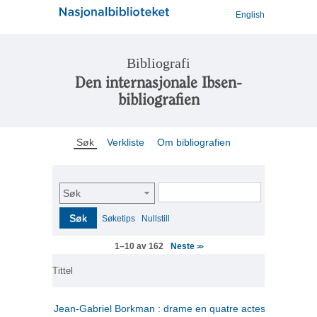
English
Bibliografi
Den internasjonale Ibsen-
bibliografien
Søk
Verkliste
Om bibliografien
Søk
Søk
Søketips
Nullstill
Neste
1–10 av 162
>>
Tittel
Jean-Gabriel Borkman : drame en quatre actes
(fransk)