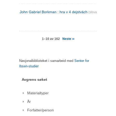
John Gabriel Borkman : hra v 4 dejstvách
(slovakisk)
Neste
1–10 av 162
>>
Nasjonalbiblioteket i samarbeid med
Senter for
Ibsen-studier
Avgrens søket
Materialtyper
År
Forfatter/person