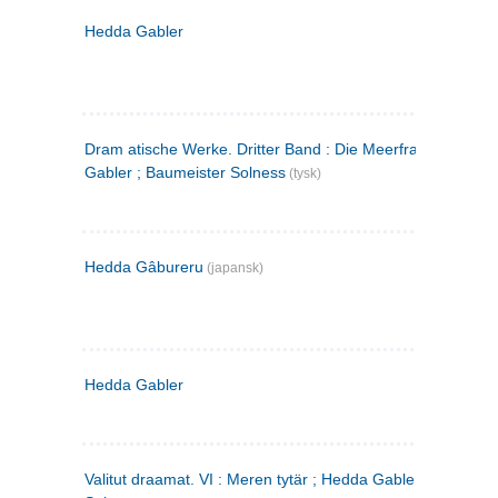
Hedda Gabler
Dram atische Werke. Dritter Band : Die Meerfrau ; Hedda
Gabler ; Baumeister Solness
(tysk)
Hedda Gâbureru
(japansk)
Hedda Gabler
Valitut draamat. VI : Meren tytär ; Hedda Gabler ; Rakentaj