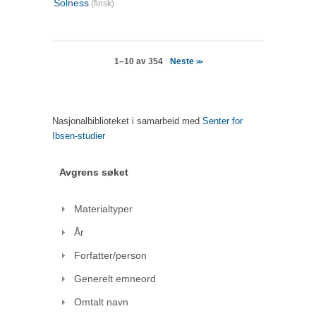
Solness
(finsk)
Neste
1–10 av 354
>>
Nasjonalbiblioteket i samarbeid med
Senter for
Ibsen-studier
Avgrens søket
Materialtyper
År
Forfatter/person
Generelt emneord
Omtalt navn