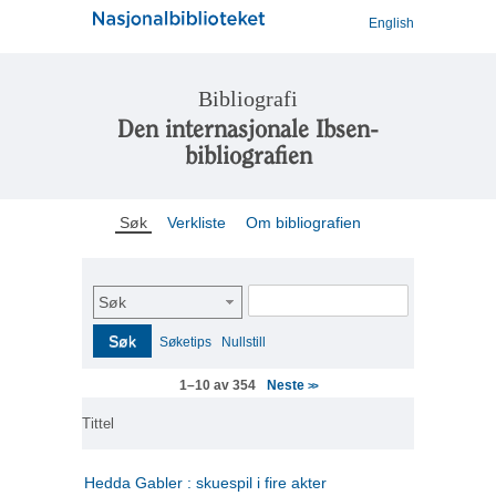
English
Bibliografi
Den internasjonale Ibsen-
bibliografien
Søk
Verkliste
Om bibliografien
Søk
Søk
Søketips
Nullstill
Neste
1–10 av 354
>>
Tittel
Hedda Gabler : skuespil i fire akter