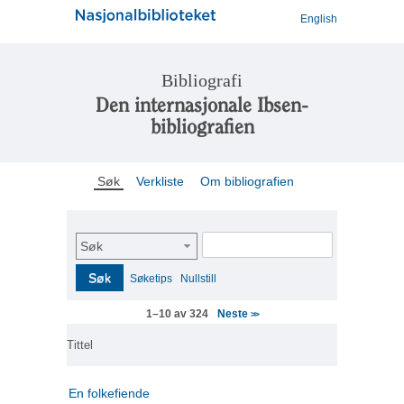
English
Bibliografi
Den internasjonale Ibsen-
bibliografien
Søk
Verkliste
Om bibliografien
Søk
Søk
Søketips
Nullstill
Neste
1–10 av 324
>>
Tittel
En folkefiende