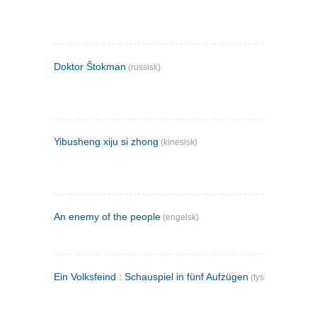
Doktor Štokman
(russisk)
Yibusheng xiju si zhong
(kinesisk)
An enemy of the people
(engelsk)
Ein Volksfeind : Schauspiel in fünf Aufzügen
(tysk)