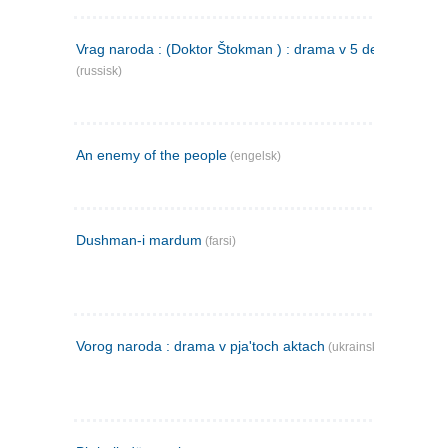
Vrag naroda : (Doktor Štokman ) : drama v 5 dejstvijach
(russisk)
An enemy of the people
(engelsk)
Dushman-i mardum
(farsi)
Vorog naroda : drama v pja'toch aktach
(ukrainsk)