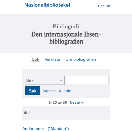
English
Bibliografi
Den internasjonale Ibsen-
bibliografien
Søk
Verkliste
Om bibliografien
Søk
Søk
Søketips
Nullstill
Neste
1–10 av 56
>>
Tittel
Andhrimner : ("Manden")