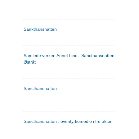
Sankthansnatten
Samlede verker. Annet bind : Sancthansnatten ; Fru Inger ti
Østråt
Sancthansnatten
Sancthansnatten : eventyrkomedie i tre akter