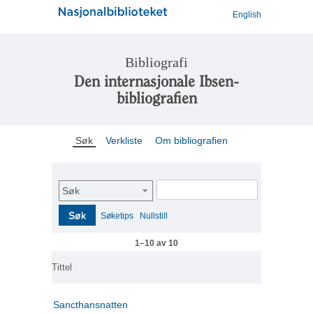
English
Bibliografi
Den internasjonale Ibsen-
bibliografien
Søk
Verkliste
Om bibliografien
Søk
Søk
Søketips
Nullstill
1–10 av 10
Tittel
Sancthansnatten