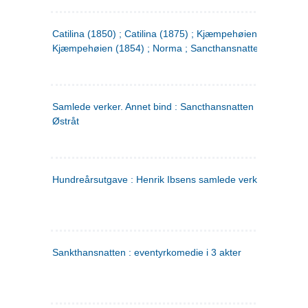
Catilina (1850) ; Catilina (1875) ; Kjæmpehøien (1850) ;
Kjæmpehøien (1854) ; Norma ; Sancthansnatten
Samlede verker. Annet bind : Sancthansnatten ; Fru Inger ti
Østråt
Hundreårsutgave : Henrik Ibsens samlede verker. 2
Sankthansnatten : eventyrkomedie i 3 akter