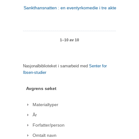
Sankthansnatten : en eventyrkomedie i tre akter
1–10 av 10
Nasjonalbiblioteket i samarbeid med
Senter for
Ibsen-studier
Avgrens søket
Materialtyper
År
Forfatter/person
Omtalt navn