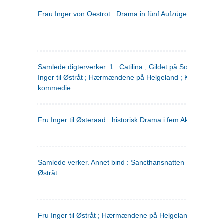
Frau Inger von Oestrot : Drama in fünf Aufzügen
(tysk)
Samlede digterverker. 1 : Catilina ; Gildet på Solhaug ; Fru
Inger til Østråt ; Hærmændene på Helgeland ; Kjærlighede
kommedie
Fru Inger til Østeraad : historisk Drama i fem Akter
Samlede verker. Annet bind : Sancthansnatten ; Fru Inger ti
Østråt
Fru Inger til Østråt ; Hærmændene på Helgeland