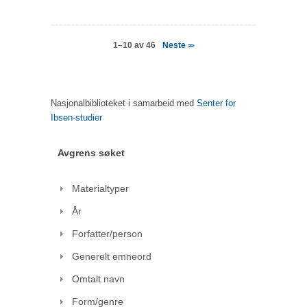
Neste
1–10 av 46
>>
Nasjonalbiblioteket i samarbeid med
Senter for
Ibsen-studier
Avgrens søket
Materialtyper
År
Forfatter/person
Generelt emneord
Omtalt navn
Form/genre