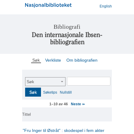
English
Bibliografi
Den internasjonale Ibsen-
bibliografien
Søk
Verkliste
Om bibliografien
Søk
Søk
Søketips
Nullstill
Neste
1–10 av 46
>>
Tittel
"Fru Inger til Østråt" : skodespel i fem akter