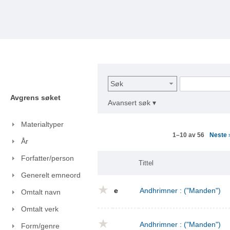
Søk
Avgrens søket
Avansert søk ▾
Materialtyper
Neste
1–10 av 56
År
Forfatter/person
Tittel
Generelt emneord
e
Andhrimner : ("Manden")
Omtalt navn
Omtalt verk
Andhrimner : ("Manden")
Form/genre