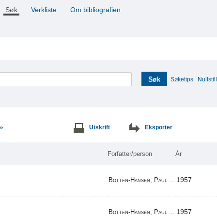
Søk
Verkliste
Om bibliografien
Søk
Søketips
Nullstill
Utskrift
Eksporter
>>
Forfatter/person
År
1957
Botten-Hansen, Paul ...
1957
Botten-Hansen, Paul ...