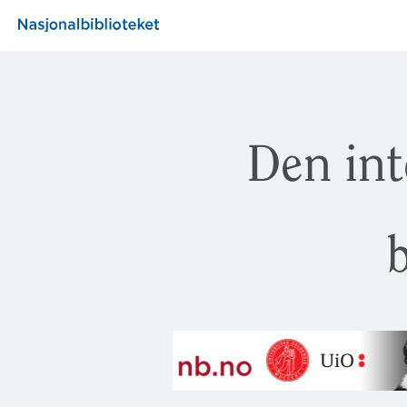
Den int
b