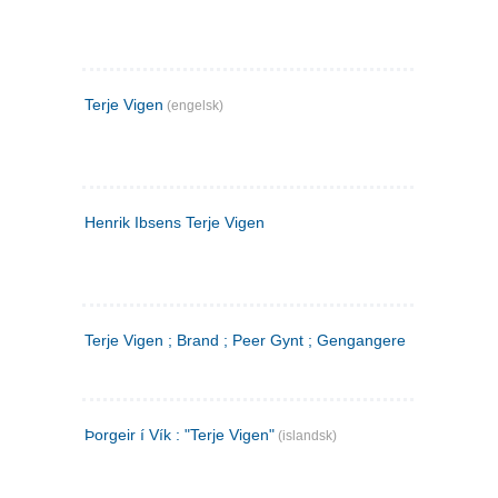
Terje Vigen
(engelsk)
Henrik Ibsens Terje Vigen
Terje Vigen ; Brand ; Peer Gynt ; Gengangere
Þorgeir í Vík : "Terje Vigen"
(islandsk)