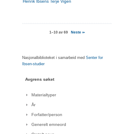
Henrik Ibsens Terje Vigen
Neste
1–10 av 69
>>
Nasjonalbiblioteket i samarbeid med
Senter for
Ibsen-studier
Avgrens søket
Materialtyper
År
Forfatter/person
Generelt emneord