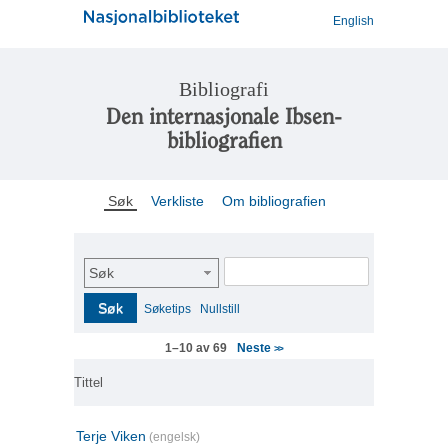
English
Bibliografi
Den internasjonale Ibsen-
bibliografien
Søk
Verkliste
Om bibliografien
Søk
Søk
Søketips
Nullstill
Neste
1–10 av 69
>>
Tittel
Terje Viken
(engelsk)