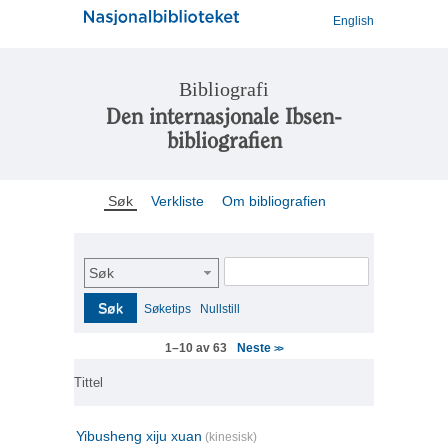
English
Bibliografi
Den internasjonale Ibsen-
bibliografien
Søk
Verkliste
Om bibliografien
Søk
Søk
Søketips
Nullstill
Neste
1–10 av 63
>>
Tittel
Yibusheng xiju xuan
(kinesisk)