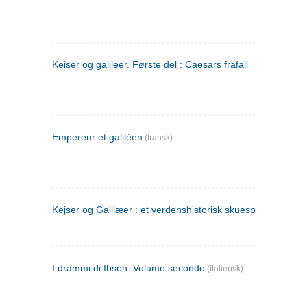
Keiser og galileer. Første del : Caesars frafall
Empereur et galiléen
(fransk)
Kejser og Galilæer : et verdenshistorisk skuespil
I drammi di Ibsen. Volume secondo
(italiensk)