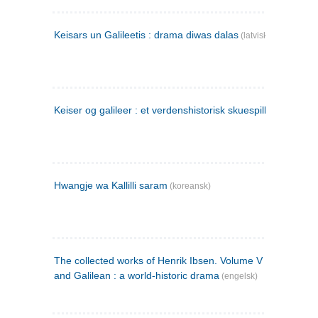
Keisars un Galileetis : drama diwas dalas
(latvisk)
Keiser og galileer : et verdenshistorisk skuespill (1873)
Hwangje wa Kallilli saram
(koreansk)
The collected works of Henrik Ibsen. Volume V : Emperor
and Galilean : a world-historic drama
(engelsk)