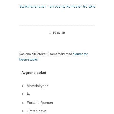
Sankthansnatten : en eventyrkomedie i tre akter
1–10 av 10
Nasjonalbiblioteket i samarbeid med
Senter for
Ibsen-studier
Avgrens søket
Materialtyper
År
Forfatter/person
Omtalt navn