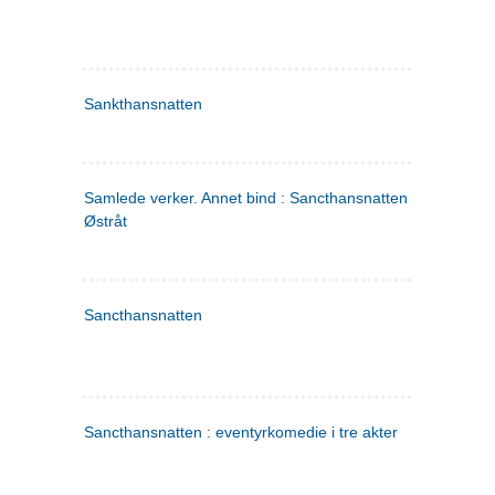
Sankthansnatten
Samlede verker. Annet bind : Sancthansnatten ; Fru Inger ti
Østråt
Sancthansnatten
Sancthansnatten : eventyrkomedie i tre akter