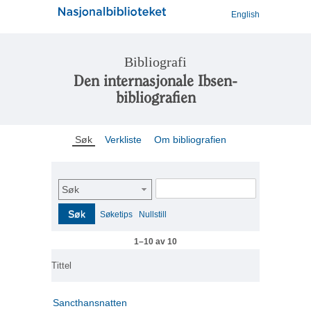
English
Bibliografi
Den internasjonale Ibsen-
bibliografien
Søk
Verkliste
Om bibliografien
Søk
Søk
Søketips
Nullstill
1–10 av 10
Tittel
Sancthansnatten