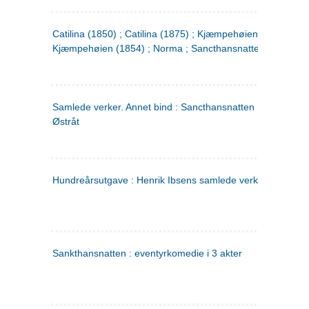
Catilina (1850) ; Catilina (1875) ; Kjæmpehøien (1850) ;
Kjæmpehøien (1854) ; Norma ; Sancthansnatten
Samlede verker. Annet bind : Sancthansnatten ; Fru Inger ti
Østråt
Hundreårsutgave : Henrik Ibsens samlede verker. 2
Sankthansnatten : eventyrkomedie i 3 akter