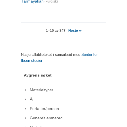
Tarmayakan
(kurdisk)
Neste
1–10 av 347
>>
Nasjonalbiblioteket i samarbeid med
Senter for
Ibsen-studier
Avgrens søket
Materialtyper
År
Forfatter/person
Generelt emneord