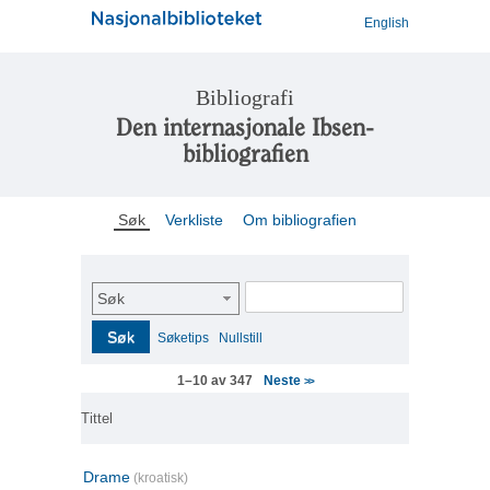
English
Bibliografi
Den internasjonale Ibsen-
bibliografien
Søk
Verkliste
Om bibliografien
Søk
Søk
Søketips
Nullstill
Neste
1–10 av 347
>>
Tittel
Drame
(kroatisk)