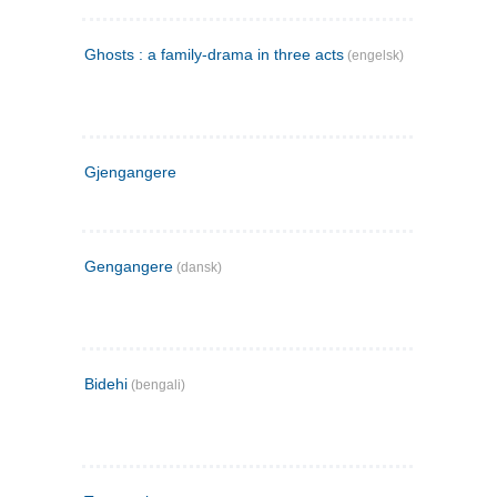
Ghosts : a family-drama in three acts
(engelsk)
Gjengangere
Gengangere
(dansk)
Bidehi
(bengali)