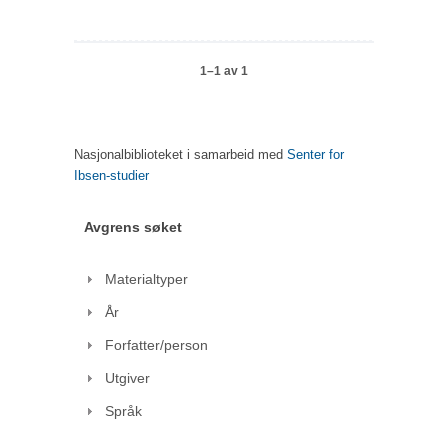
1–1 av 1
Nasjonalbiblioteket i samarbeid med
Senter for
Ibsen-studier
Avgrens søket
Materialtyper
År
Forfatter/person
Utgiver
Språk