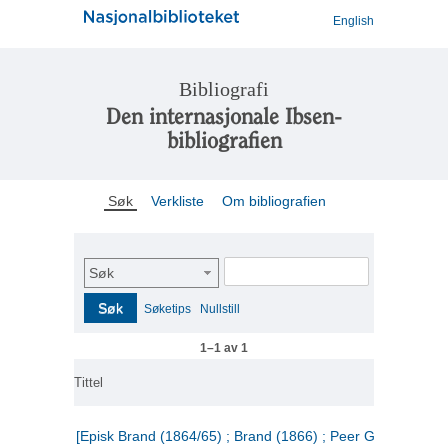
English
Bibliografi
Den internasjonale Ibsen-
bibliografien
Søk
Verkliste
Om bibliografien
Søk
Søk
Søketips
Nullstill
1–1 av 1
Tittel
[Episk Brand (1864/65) ; Brand (1866) ; Peer Gynt (1867)]