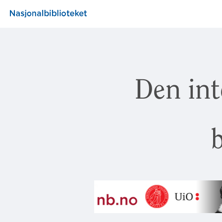
Den int
b