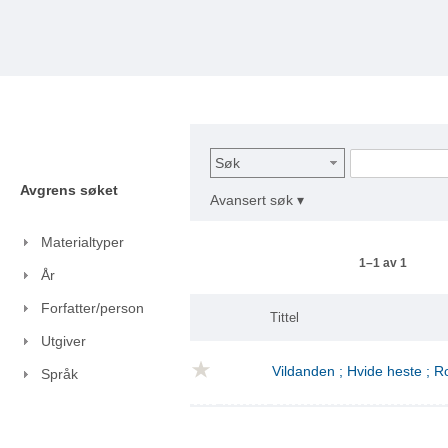
Søk
Avgrens søket
Avansert søk ▾
Materialtyper
1–1 av 1
År
Forfatter/person
Tittel
Utgiver
Vildanden ; Hvide heste ; 
Språk