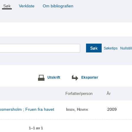
Søk
Verkliste
Om bibliografien
Søk
Søketips
Nullstill
Utskrift
Eksporter
Forfatter/person
År
Rosmersholm ; Fruen fra havet
2009
Ibsen, Henrik
1–1 av 1