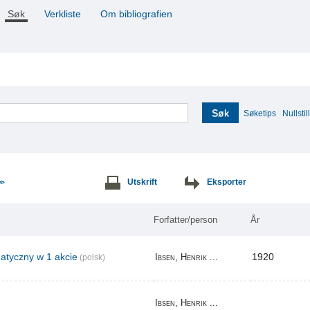
Søk
Verkliste
Om bibliografien
Søk
Søketips
Nullstill
Utskrift
Eksporter
>>
Forfatter/person
År
tyczny w 1 akcie
1920
Ibsen, Henrik ...
(polsk)
Ibsen, Henrik ...