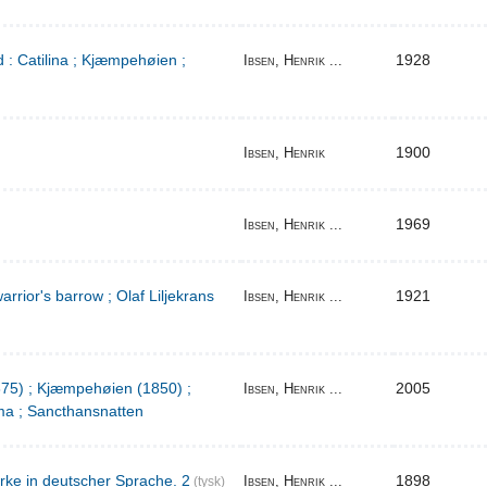
 : Catilina ; Kjæmpehøien ;
1928
Ibsen, Henrik ...
1900
Ibsen, Henrik
1969
Ibsen, Henrik ...
warrior's barrow ; Olaf Liljekrans
1921
Ibsen, Henrik ...
1875) ; Kjæmpehøien (1850) ;
2005
Ibsen, Henrik ...
a ; Sancthansnatten
rke in deutscher Sprache. 2
1898
Ibsen, Henrik ...
(tysk)