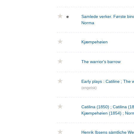
e
Samlede verker. Første bind
Norma
Kjæmpehøien
The warrior's barrow
Early plays : Catiline ; The 
(engelsk)
Catilina (1850) ; Catilina (
Kjæmpehøien (1854) ; Norm
Henrik Ibsens sämtliche We