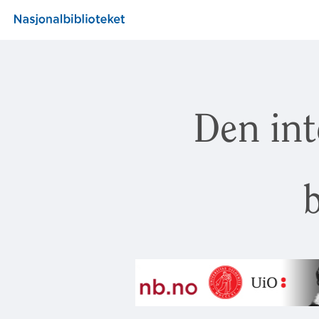
Den int
b