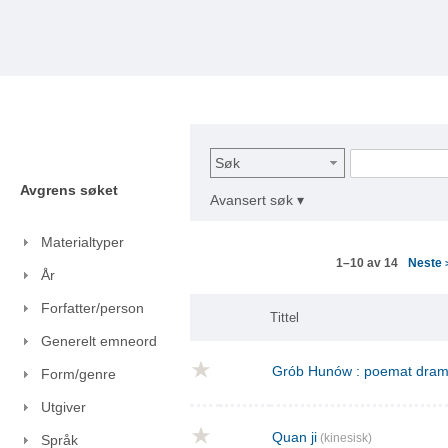
Søk
Avgrens søket
Avansert søk ▾
Materialtyper
Neste
1–10 av 14
År
Forfatter/person
Tittel
Generelt emneord
Grób Hunów : poemat drama
Form/genre
Utgiver
Quan ji
(kinesisk)
Språk