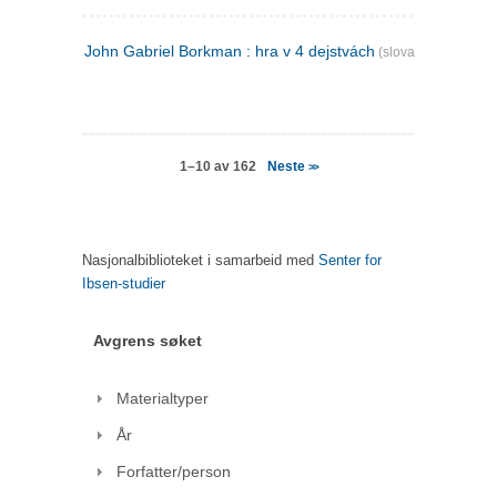
John Gabriel Borkman : hra v 4 dejstvách
(slovakisk)
Neste
1–10 av 162
>>
Nasjonalbiblioteket i samarbeid med
Senter for
Ibsen-studier
Avgrens søket
Materialtyper
År
Forfatter/person