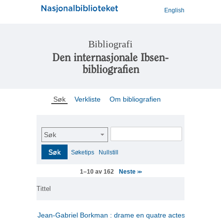
English
Bibliografi
Den internasjonale Ibsen-
bibliografien
Søk
Verkliste
Om bibliografien
Søk
Søk
Søketips
Nullstill
Neste
1–10 av 162
>>
Tittel
Jean-Gabriel Borkman : drame en quatre actes
(fransk)