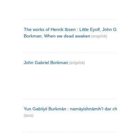
The works of Henrik Ibsen : Little Eyolf, John Gabriel
Borkman, When we dead awaken
(engelsk)
John Gabriel Borkman
(engelsk)
Yun Gabīiyil Burkmān : namāyishnāmihʹī dar chahār pardih
(farsi)