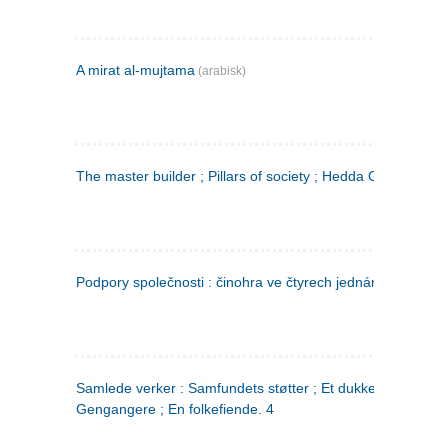
A mirat al-mujtama
(arabisk)
The master builder ; Pillars of society ; Hedda Gabler
Podpory společnosti : činohra ve čtyrech jednáních
(tsjekkis
Samlede verker : Samfundets støtter ; Et dukkehjem ;
Gengangere ; En folkefiende. 4