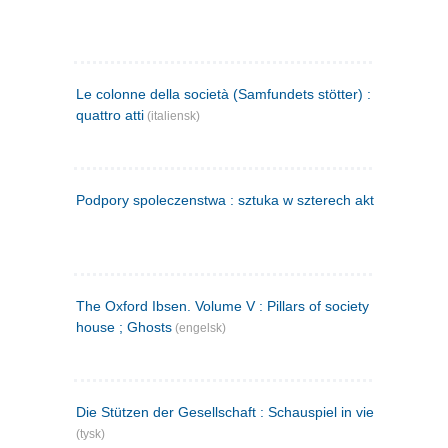
Le colonne della società (Samfundets stötter) : commedia 
quattro atti
(italiensk)
Podpory spoleczenstwa : sztuka w szterech aktach
(polsk)
The Oxford Ibsen. Volume V : Pillars of society ; A doll's
house ; Ghosts
(engelsk)
Die Stützen der Gesellschaft : Schauspiel in vier Aufzügen
(tysk)