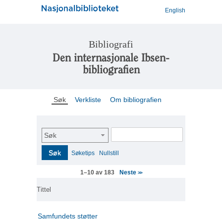
English
Bibliografi
Den internasjonale Ibsen-
bibliografien
Søk
Verkliste
Om bibliografien
Søk
Søk
Søketips
Nullstill
Neste
1–10 av 183
>>
Tittel
Samfundets støtter