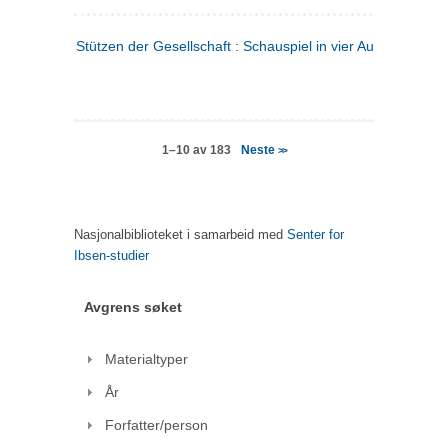
Stützen der Gesellschaft : Schauspiel in vier Aufzügen
(tysk
Neste
1–10 av 183
>>
Nasjonalbiblioteket i samarbeid med
Senter for
Ibsen-studier
Avgrens søket
Materialtyper
År
Forfatter/person