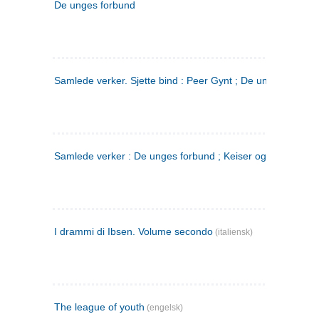
De unges forbund
Samlede verker. Sjette bind : Peer Gynt ; De unges Forbu
Samlede verker : De unges forbund ; Keiser og Galilæer. 3
I drammi di Ibsen. Volume secondo
(italiensk)
The league of youth
(engelsk)