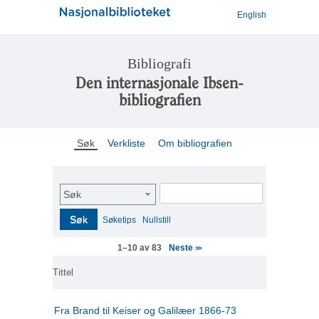
English
Bibliografi
Den internasjonale Ibsen-
bibliografien
Søk
Verkliste
Om bibliografien
Søk
Søk
Søketips
Nullstill
Neste
1–10 av 83
>>
Tittel
Fra Brand til Keiser og Galilæer 1866-73