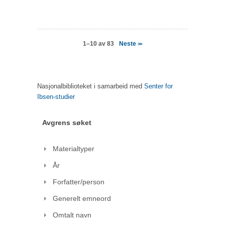
Neste
1–10 av 83
>>
Nasjonalbiblioteket i samarbeid med
Senter for
Ibsen-studier
Avgrens søket
Materialtyper
År
Forfatter/person
Generelt emneord
Omtalt navn